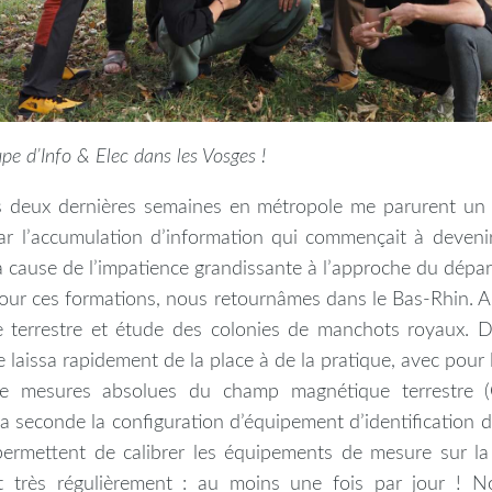
pe d’Info & Elec dans les Vosges !
es deux dernières semaines en métropole me parurent un
ar l’accumulation d’information qui commençait à devenir
à cause de l’impatience grandissante à l’approche du départ
Pour ces formations, nous retournâmes dans le Bas-Rhin.
 terrestre et étude des colonies de manchots royaux. 
ie laissa rapidement de la place à de la pratique, avec pour 
 de mesures absolues du champ magnétique terrestre 
 la seconde la configuration d’équipement d’identification
ermettent de calibrer les équipements de mesure sur la
it très régulièrement : au moins une fois par jour ! N