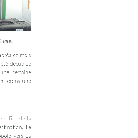
tique.
 après ce mois
a été décuplée
une certaine
ontrerons une
e l’île de la
stination. Le
opole vers La