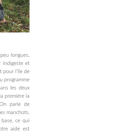
 peu longues,
 indigeste et
 pour l’île de
 Au programme
Dans les deux
la première la
(On parle de
 des manchots.
 base, ce qui
otre aide est