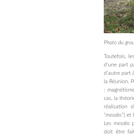
Photo du grou
Toutefois, l
d’une part p
d’autre part 
la Réunion. 
: magnétisme
cas, la théor
réalisation
“
mesabs
”) et
Les
mesabs
p
doit être fa