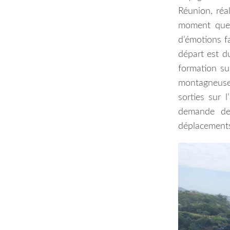
Réunion, réa
moment que 
d’émotions f
départ est du
formation su
montagneuse.
sorties sur l
demande de 
déplacements 